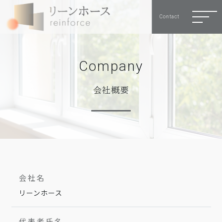
Contact
C
o
m
p
a
n
y
会社概要
会社名
リーンホース
代表者氏名